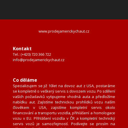
www.prodejamerickychaut.cz
Kontakt
Tel.: (+420) 720 366 722
info@prodejamerickychaut.cz
Co děláme
Specializujem se již 10let na dovoz aut z USA, postaráme
se kompletně o veškerý servis s dovozem vozu. Po sdělení
vaších požadavků vytipujeme vhodná auta a předložíme
nabídku aut. Zajístíme technickou prohlídků vozu naším
člověkem v USA, zajistíme kompletní servis okolo
financování a transportu vozidla, přihlášení a homologace
vozu v EU. Přihlášení vozidla v ČR a kompletní technický
servis vozů je samozřejmostí. Podívejte se prosím na